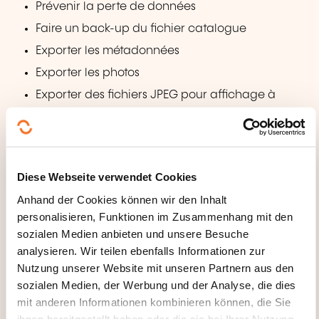
Prévenir la perte de données
Faire un back-up du fichier catalogue
Exporter les métadonnées
Exporter les photos
Exporter des fichiers JPEG pour affichage à
l’écran
Exporter en PSD ou TIFF pour éditer plus en
avant
Diese Webseite verwendet Cookies
Exporter en Original ou DNG pour l’archivage
Anhand der Cookies können wir den Inhalt
Utiliser des prédéfinis d’exportation
personalisieren, Funktionen im Zusammenhang mit den
sozialen Medien anbieten und unsere Besuche
WELCHE PÄDAGOGISCHEN
analysieren. Wir teilen ebenfalls Informationen zur
METHODEN WERDEN
Nutzung unserer Website mit unseren Partnern aus den
ANGEWANDT?
sozialen Medien, der Werbung und der Analyse, die dies
mit anderen Informationen kombinieren können, die Sie
Notre savoir-faire nous a permis de développer une
ihnen bereitgestellt haben oder die sie bei Ihrer Nutzung