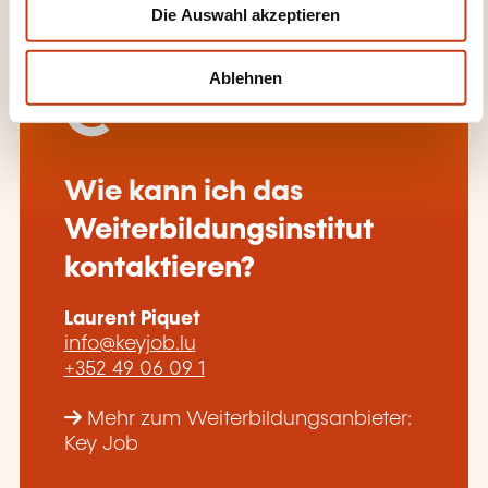
Die Auswahl akzeptieren
a
h
l
Ablehnen
Wie kann ich das
Weiterbildungsinstitut
kontaktieren?
Laurent Piquet
info@keyjob.lu
+352 49 06 09 1
Mehr zum Weiterbildungsanbieter:
Key Job