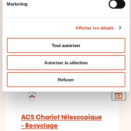
Formation initiale
Marketing
d
u
SUR DEMANDE
c
Afficher les détails
o
Manutention - Engin
n
manutention levage - Elévateur
s
- Nacelle élévatrice
Tout autoriser
e
n
Autoriser la sélection
t
e
m
Refuser
e
FR
n
t
ACS Chariot télescopique
- Recyclage