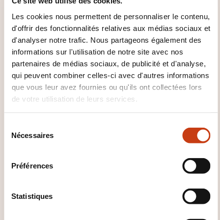
Ce site web utilise des cookies.
Department of Lapunti Securitis
Les cookies nous permettent de personnaliser le contenu,
d'offrir des fonctionnalités relatives aux médias sociaux et
d'analyser notre trafic. Nous partageons également des
informations sur l'utilisation de notre site avec nos
partenaires de médias sociaux, de publicité et d'analyse,
qui peuvent combiner celles-ci avec d'autres informations
CES FORMATIONS POURRAIENT
que vous leur avez fournies ou qu'ils ont collectées lors
VOUS INTÉRESSER
de votre utilisation de leurs services.
S
Nécessaires
é
FR
l
e
Préférences
c
t
ACS PEMP
i
Statistiques
multidirectionnelle -
o
n