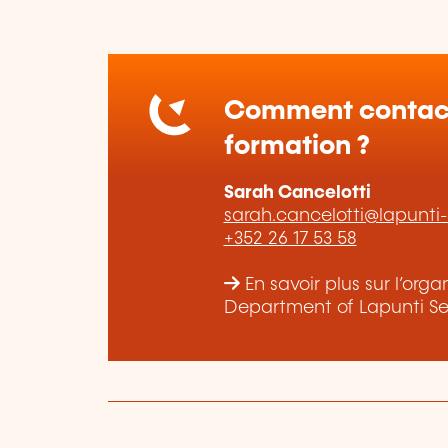
Comment contact
formation ?
Sarah Cancelotti
sarah.cancelotti@lapunti
+352 26 17 53 58
En savoir plus sur l’or
Department of Lapunti Sec