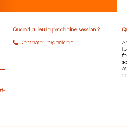
Quand a lieu la prochaine session ?
Qu
Contacter l'organisme
Ac
f
fo
sa
et
en
st-