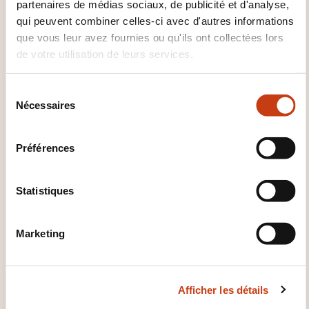
partenaires de médias sociaux, de publicité et d'analyse,
VOUS INTÉRESSER
qui peuvent combiner celles-ci avec d'autres informations
que vous leur avez fournies ou qu'ils ont collectées lors
de votre utilisation de leurs services.
FR
S
Nécessaires
é
l
e
ACS Chariot télescopique
Préférences
c
- Formation initiale
t
i
Statistiques
SUR DEMANDE
o
n
Marketing
Manutention - Engin
d
manutention levage - Elévateur
u
c
Afficher les détails
o
n