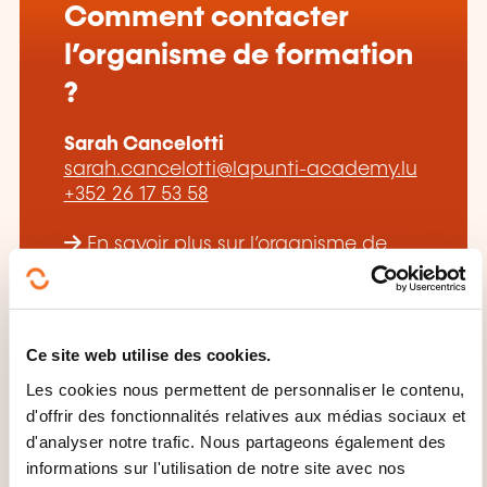
Comment contacter
l’organisme de formation
?
Sarah Cancelotti
sarah.cancelotti@lapunti-academy.lu
+352 26 17 53 58
En savoir plus sur l’organisme de
formation: Lapunti Academy -
Department of Lapunti Securitis
Ce site web utilise des cookies.
Les cookies nous permettent de personnaliser le contenu,
d'offrir des fonctionnalités relatives aux médias sociaux et
d'analyser notre trafic. Nous partageons également des
CES FORMATIONS POURRAIENT
informations sur l'utilisation de notre site avec nos