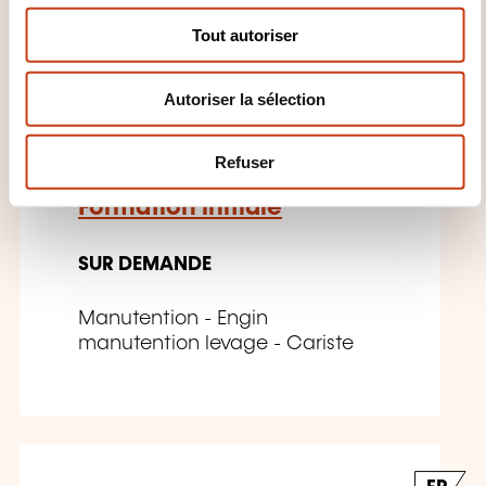
s
Tout autoriser
e
FR
n
Autoriser la sélection
t
e
m
Refuser
ACS Chariot frontal -
e
n
Formation initiale
t
SUR DEMANDE
Manutention - Engin
manutention levage - Cariste