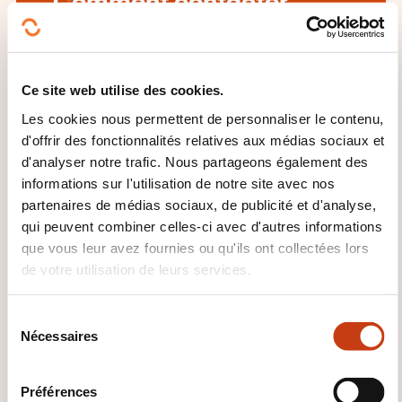
Comment contacter
l’organisme de formation
?
Ce site web utilise des cookies.
Sarah Cancelotti
Les cookies nous permettent de personnaliser le contenu,
sarah.cancelotti@lapunti-academy.lu
d'offrir des fonctionnalités relatives aux médias sociaux et
+352 26 17 53 58
d'analyser notre trafic. Nous partageons également des
informations sur l'utilisation de notre site avec nos
En savoir plus sur l’organisme de
partenaires de médias sociaux, de publicité et d'analyse,
formation: Lapunti Academy -
qui peuvent combiner celles-ci avec d'autres informations
Department of Lapunti Securitis
que vous leur avez fournies ou qu'ils ont collectées lors
de votre utilisation de leurs services.
S
Nécessaires
é
l
CES FORMATIONS POURRAIENT
e
Préférences