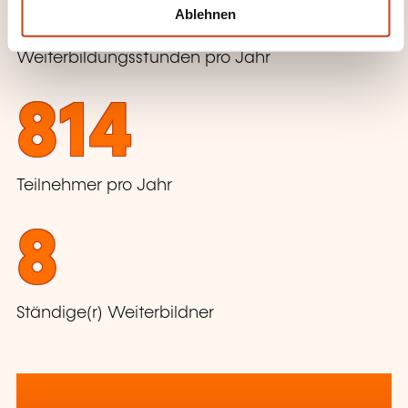
3016
l
Ablehnen
Weiterbildungsstunden pro Jahr
814
Teilnehmer pro Jahr
8
Ständige(r) Weiterbildner