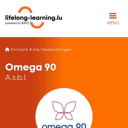
MENÜ
Startseite
Alle Weiterbildungen
Omega 90
A.s.b.l.