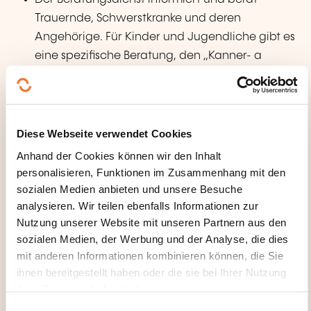
Trauernde, Schwerstkranke und deren
Angehörige. Für Kinder und Jugendliche gibt es
eine spezifische Beratung, den „Kanner- a
Jugendservice“.
Im Bereich "Weiterbildung" werden seit 1993
Fortbildungen in Palliative Care für Ärzte und
Diese Webseite verwendet Cookies
Fachkräfte aus dem Gesundheits- und
Pflegebereich, sowie aus psycho-sozialen
Anhand der Cookies können wir den Inhalt
Berufen angeboten. Des Weiteren werden
personalisieren, Funktionen im Zusammenhang mit den
sozialen Medien anbieten und unsere Besuche
regelmäßig Konferenzen, Seminare und
analysieren. Wir teilen ebenfalls Informationen zur
Tagesweiterbildungen für die Öffentlichkeit
Nutzung unserer Website mit unseren Partnern aus den
organisiert.
sozialen Medien, der Werbung und der Analyse, die dies
mit anderen Informationen kombinieren können, die Sie
ihnen bereitgestellt haben oder die sie bei Ihrer Nutzung
WEITERBILDUNGSFELDER
ihrer Dienste erhoben haben.
E