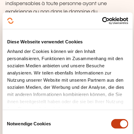
indispensables à toute personne ayant une
expérience ou non dans le domaine du
développement humain, du coaching, du
management & du leadership.
Le cadre d’apprentissage se veut également un lieu
Diese Webseite verwendet Cookies
de recherche, de confrontation et de rencontres
Anhand der Cookies können wir den Inhalt
entre ses participants dans un souci de partage, de
personalisieren, Funktionen im Zusammenhang mit den
flexibilité et d’amélioration des pratiques.
sozialen Medien anbieten und unsere Besuche
analysieren. Wir teilen ebenfalls Informationen zur
Nutzung unserer Website mit unseren Partnern aus den
PÄDAGOGISCHE METHODEN
sozialen Medien, der Werbung und der Analyse, die dies
mit anderen Informationen kombinieren können, die Sie
Inspirée par le constructivisme, le socio-
ihnen bereitgestellt haben oder die sie bei Ihrer Nutzung
constructivisme et le connectivisme, notre approche
ihrer Dienste erhoben haben.
pédagogique s'appuie sur:
E
Notwendige Cookies
i
la transmission et l'acquisition de connaissances
n
par le biais d'échanges et d'interactions, non