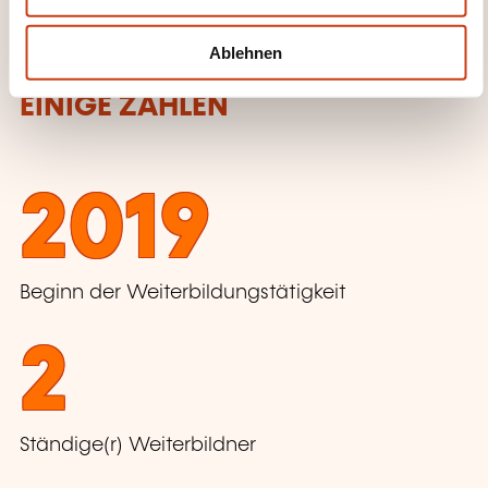
h
l
Ablehnen
EINIGE ZAHLEN
2019
Beginn der Weiterbildungstätigkeit
2
Ständige(r) Weiterbildner