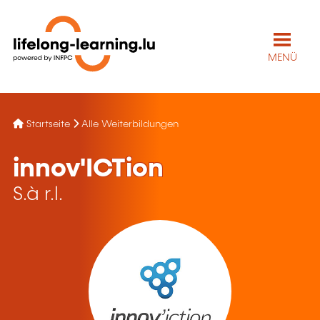
MENÜ
Startseite
Alle Weiterbildungen
innov'ICTion
S.à r.l.