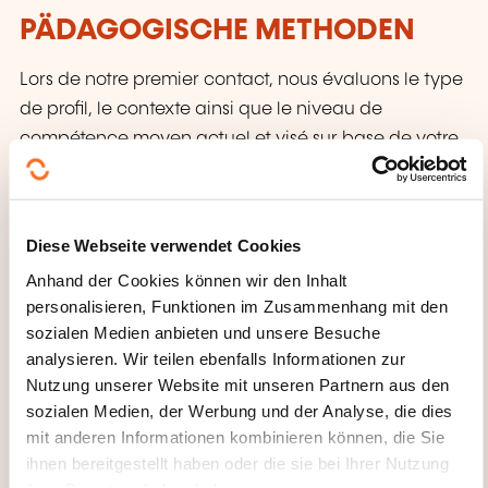
PÄDAGOGISCHE METHODEN
Lors de notre premier contact, nous évaluons le type
de profil, le contexte ainsi que le niveau de
compétence moyen actuel et visé sur base de votre
expérience et votre connaissance de votre
organisation. Ainsi, nous proposerons un contenu qui
se voudra au plus proche de vos attentes et du
Diese Webseite verwendet Cookies
niveau actuel. Au besoin, nous pouvons faire passer
Anhand der Cookies können wir den Inhalt
des tests.
personalisieren, Funktionen im Zusammenhang mit den
sozialen Medien anbieten und unsere Besuche
Nos parcours intègrent une approche de
analysieren. Wir teilen ebenfalls Informationen zur
développement de compétences appelée '70-20-
Nutzung unserer Website mit unseren Partnern aus den
10', qui souligne l'importance de l'expérimentation
sozialen Medien, der Werbung und der Analyse, die dies
(70%) et les échanges avec ses pairs et retours
mit anderen Informationen kombinieren können, die Sie
d'expérience (20%). C'est pourquoi nous
ihnen bereitgestellt haben oder die sie bei Ihrer Nutzung
recommandons systématiquement un parcours en