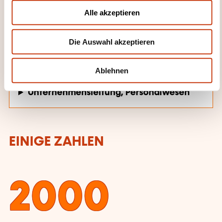
u
Alle akzeptieren
s
WEITERBILDUNGSFELDER
w
Die Auswahl akzeptieren
a
h
Persönliche und berufliche Entwicklung
l
Ablehnen
Unternehmensleitung, Personalwesen
EINIGE ZAHLEN
2000