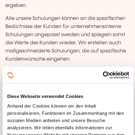
ergeben.
Alle unsere Schulungen können an die spezifischen
Bedürfnisse der Kunden für unternehmensinterne
Schulungen angepasst werden und spiegeln somit
die Werte des Kunden wieder. Wir erstellen auch
maßgeschneiderte Schulungen, die auf spezifische
Kundenwünsche eingehen.
Das gleiche Training kann je nach multikultureller
Situation unserer Kunden in Deutsch, Englisch,
Französisch und Luxemburgisch oder in einer
Diese Webseite verwendet Cookies
Kombination dieser vier Sprachen durchgeführt
werden. Jeder Mitarbeiter kann somit unabhängig
Anhand der Cookies können wir den Inhalt
personalisieren, Funktionen im Zusammenhang mit den
von seiner Muttersprache genau das gleiche
sozialen Medien anbieten und unsere Besuche
Training erhalten.
analysieren. Wir teilen ebenfalls Informationen zur
Während der Coronavirus Krise, finden alle
Nutzung unserer Website mit unseren Partnern aus den