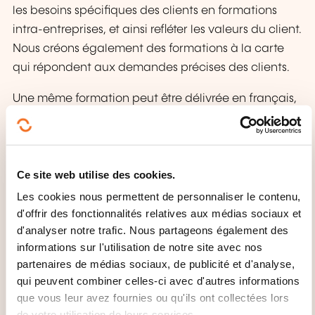
les besoins spécifiques des clients en formations
intra-entreprises, et ainsi refléter les valeurs du client.
Nous créons également des formations à la carte
qui répondent aux demandes précises des clients.
Une même formation peut être délivrée en français,
allemand, anglais et luxembourgeois ou une
combinaison de ces quatre langues en fonction de
la situation multiculturelle de nos clients. Chaque
Ce site web utilise des cookies.
salarié peut ainsi recevoir exactement la même
formation quelque soit sa langue maternelle.
Les cookies nous permettent de personnaliser le contenu,
d'offrir des fonctionnalités relatives aux médias sociaux et
Pendant la crise du coronavirus, toutes nos
d'analyser notre trafic. Nous partageons également des
formations sont maintenues et délivrées sous forme
de wébinaire interactif et/ou en présentiel
informations sur l'utilisation de notre site avec nos
(maximum 2 à 3 participants afin de pouvoir
partenaires de médias sociaux, de publicité et d'analyse,
respecter la distance sociale). Nous sommes à votre
qui peuvent combiner celles-ci avec d'autres informations
disposition pour toutes questions à ce sujet.
Contactez-nous.
que vous leur avez fournies ou qu'ils ont collectées lors
de votre utilisation de leurs services.