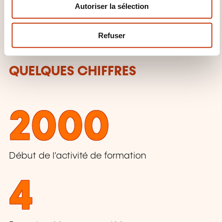
Autoriser la sélection
t
Gestion d’entreprise, Ressources
e
humaines
m
Refuser
e
n
t
QUELQUES CHIFFRES
2000
Début de l'activité de formation
4