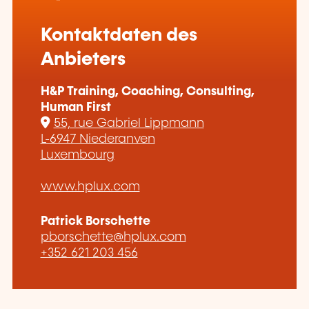
Kontaktdaten des
Anbieters
H&P Training, Coaching, Consulting,
Human First
55, rue Gabriel Lippmann
L-6947 Niederanven
Luxembourg
www.hplux.com
Patrick Borschette
pborschette@hplux.com
+352 621 203 456