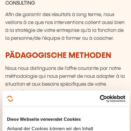
CONSULTING
Afin de garantir des résultats à long terme, nous
veillons à ce que nos interventions collent aussi bien
à la stratégie de votre entreprise qu’à la fonction de
la personne/de l’équipe à former ou à coacher.
PÄDAGOGISCHE METHODEN
Nous nous distinguons de l'offre courante par notre
méthodologie qui nous permet de nous adapter à la
situation et aux besoins spécifiques de votre
entreprise.
Définition des objectifs de la formation ou du
coaching avec le management et avec les
Diese Webseite verwendet Cookies
participants
Anhand der Cookies können wir den Inhalt
Réflexion des participants sur leur pratique