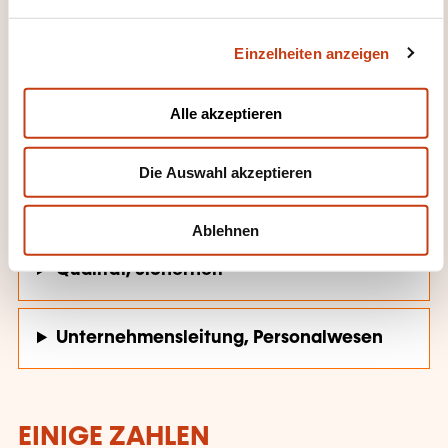
n
g
Einzelheiten anzeigen
s
Gesundheit, Sozialmaßnahmen
a
u
Alle akzeptieren
s
Handel, Verkauf, Horeca
w
Die Auswahl akzeptieren
a
h
Persönliche und berufliche Entwicklung
l
Ablehnen
Qualität, Sicherheit
Unternehmensleitung, Personalwesen
EINIGE ZAHLEN