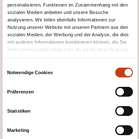
personalisieren, Funktionen im Zusammenhang mit den
professionnelle et découverte et mise en
sozialen Medien anbieten und unsere Besuche
pratique des notions théoriques au travers
analysieren. Wir teilen ebenfalls Informationen zur
d’exercices et de mises en situation
Nutzung unserer Website mit unseren Partnern aus den
Élaboration d’un plan d’action individuel et/ou
sozialen Medien, der Werbung und der Analyse, die dies
mit anderen Informationen kombinieren können, die Sie
collectif par les participants à la fin de la
ihnen bereitgestellt haben oder die sie bei Ihrer Nutzung
session de formation ou de coaching
ihrer Dienste erhoben haben.
Constitution par le formateur d'une synthèse de
E
rappel reprenant les réflexes à développer au
Notwendige Cookies
i
quotidien
n
Rencontre avec le management et les
w
Präferenzen
participants après la formation ou le coaching
i
pour faire le point sur l’application des
l
l
Statistiken
techniques sur le terrain
i
g
Marketing
u
WEITERBILDUNGSFELDER