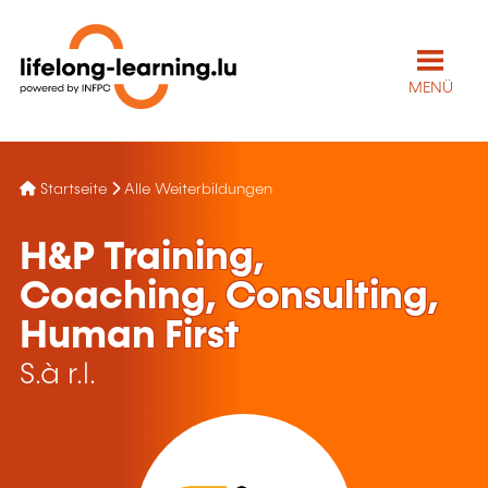
MENÜ
Startseite
Alle Weiterbildungen
H&P Training,
Coaching, Consulting,
Human First
S.à r.l.