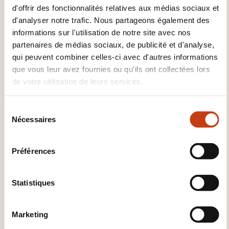
pratique des notions théoriques au travers
d'offrir des fonctionnalités relatives aux médias sociaux et
d’exercices et de mises en situation
d'analyser notre trafic. Nous partageons également des
Élaboration d’un plan d’action individuel et/ou
informations sur l'utilisation de notre site avec nos
partenaires de médias sociaux, de publicité et d'analyse,
collectif par les participants à la fin de la
qui peuvent combiner celles-ci avec d'autres informations
session de formation ou de coaching
que vous leur avez fournies ou qu'ils ont collectées lors
Constitution par le formateur d'une synthèse de
de votre utilisation de leurs services.
rappel reprenant les réflexes à développer au
quotidien
S
Rencontre avec le management et les
Nécessaires
é
participants après la formation ou le coaching
l
e
pour faire le point sur l’application des
Préférences
c
techniques sur le terrain
t
i
Statistiques
o
DOMAINES DE FORMATION
n
Marketing
d