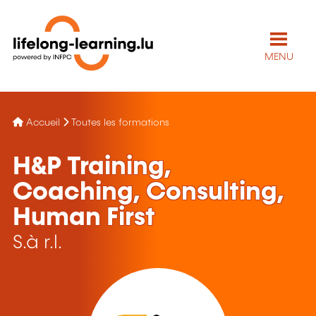
MENU
Accueil
Toutes les formations
H&P Training,
Coaching, Consulting,
Human First
S.à r.l.