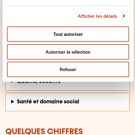
u
Commerce, Vente, Horeca
c
Afficher les détails
o
n
Développement personnel et
s
professionnel
Tout autoriser
e
n
Autoriser la sélection
t
Gestion d’entreprise, Ressources
e
humaines
m
Refuser
e
n
Qualité, Sécurité
t
Santé et domaine social
QUELQUES CHIFFRES