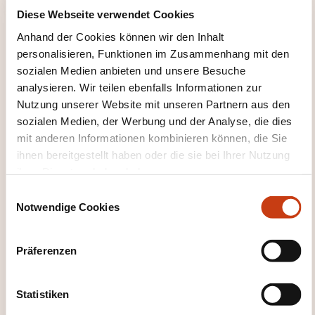
Diese Webseite verwendet Cookies
Anhand der Cookies können wir den Inhalt
personalisieren, Funktionen im Zusammenhang mit den
sozialen Medien anbieten und unsere Besuche
analysieren. Wir teilen ebenfalls Informationen zur
Nutzung unserer Website mit unseren Partnern aus den
WEITERBILDUNGSFELDER
sozialen Medien, der Werbung und der Analyse, die dies
mit anderen Informationen kombinieren können, die Sie
ihnen bereitgestellt haben oder die sie bei Ihrer Nutzung
Persönliche und berufliche Entwicklung
ihrer Dienste erhoben haben.
E
Notwendige Cookies
i
Unternehmensleitung, Personalwesen
n
w
Präferenzen
i
l
EINIGE ZAHLEN
l
Statistiken
i