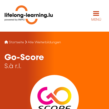
MENÜ
Startseite
Alle Weiterbildungen
Go-Score
S.à r.l.