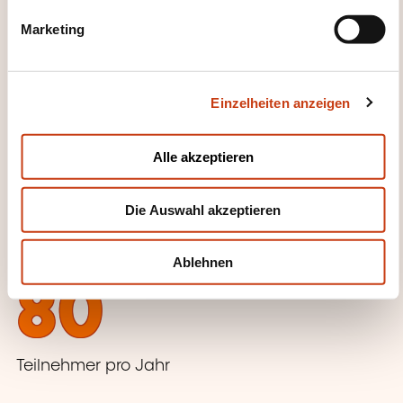
g
Marketing
2007
u
n
g
Einzelheiten anzeigen
s
Beginn der Weiterbildungstätigkeit
a
u
Alle akzeptieren
200
s
w
Die Auswahl akzeptieren
a
h
Weiterbildungsstunden pro Jahr
l
Ablehnen
80
Teilnehmer pro Jahr