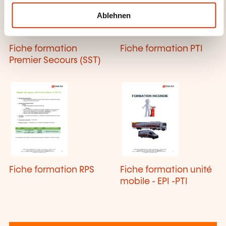
l
Ablehnen
Fiche formation
Fiche formation PTI
Premier Secours (SST)
Fiche formation RPS
Fiche formation unité
mobile - EPI -PTI