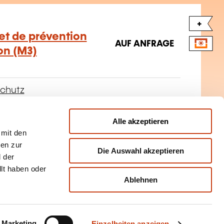
+
et de prévention
AUF ANFRAGE
on (M3)
chutz
Alle akzeptieren
 mit den
+
nen zur
Die Auswahl akzeptieren
re Intervention
 der
AUF ANFRAGE
llt haben oder
Ablehnen
chutz
Marketing
Einzelheiten anzeigen