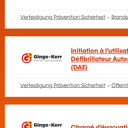
Verteidigung Prävention Sicherheit
–
Brands
Initiation à l’utilis
Défibrillateur Aut
(DAE)
Verteidigung Prävention Sicherheit
–
Öffent
Chargé d’évacuat