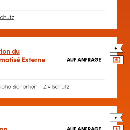
chutz
+
ation du
omatisé Externe
AUF ANFRAGE
liche Sicherheit
–
Zivilschutz
+
ion
AUF ANFRAGE