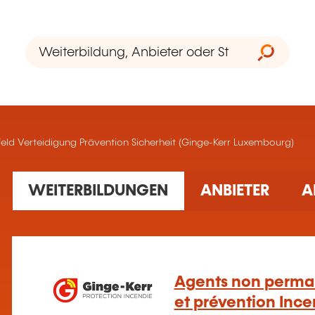
eld Verteidigung Prävention Sicherheit (Ginge-Kerr Luxembourg)
10 gefundene Schulung(en)
WEITERBILDUNGEN
ANBIETER
A
Agents non perman
et prévention Ince