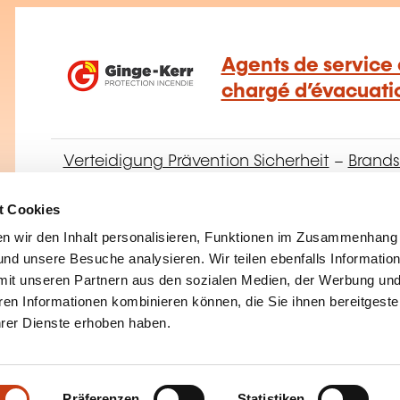
Agents de service 
chargé d’évacuati
Verteidigung Prävention Sicherheit
–
Brands
t Cookies
n wir den Inhalt personalisieren, Funktionen im Zusammenhang
nd unsere Besuche analysieren. Wir teilen ebenfalls Informatio
Équipier de Premiè
mit unseren Partnern aus den sozialen Medien, der Werbung und
ren Informationen kombinieren können, die Sie ihnen bereitgeste
(EPI)
ihrer Dienste erhoben haben.
Verteidigung Prävention Sicherheit
–
Brands
Präferenzen
Statistiken