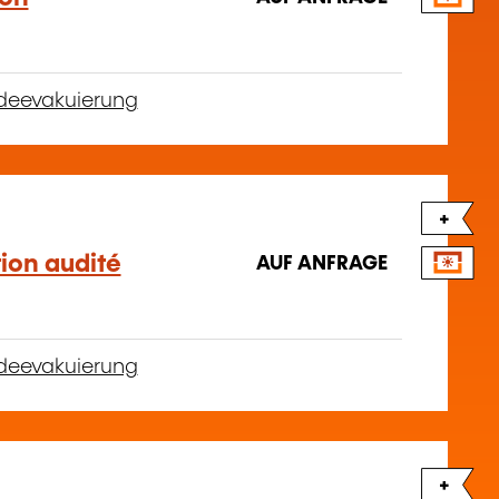
deevakuierung
+
ion audité
AUF ANFRAGE
deevakuierung
+