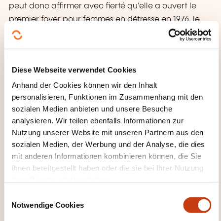
peut donc affirmer avec fierté qu’elle a ouvert le
premier foyer pour femmes en détresse en 1976, le
premier foyer pour jeunes mamans en 1987, le
premier centre d’accueil de jour pour adolescents
en 1995, le premier centre d’accueil jour et nuit pour
Diese Webseite verwendet Cookies
jeunes parents en 2013 et le premier centre d’accueil
Anhand der Cookies können wir den Inhalt
pour victimes de la traite des êtres humains en 2019.
personalisieren, Funktionen im Zusammenhang mit den
La FMPO est co-initiateur de la création d’un service
sozialen Medien anbieten und unsere Besuche
de consultation pour hommes en 2012 et en 2020 de
analysieren. Wir teilen ebenfalls Informationen zur
la Helpline violence domestique.
Nutzung unserer Website mit unseren Partnern aus den
sozialen Medien, der Werbung und der Analyse, die dies
Pour la FMPO, chaque forme de violence est
mit anderen Informationen kombinieren können, die Sie
inacceptable, qu’elle soit physique, psychologique,
ihnen bereitgestellt haben oder die sie bei Ihrer Nutzung
sexuelle, économique, institutionnelle ou structurelle
ihrer Dienste erhoben haben.
et les 130 salariés de la FMPO s’engagent jour après
E
jour de manière inconditionnelle dans la prévention
Notwendige Cookies
i
et la lutte contre la violence conjugale, la violence
n