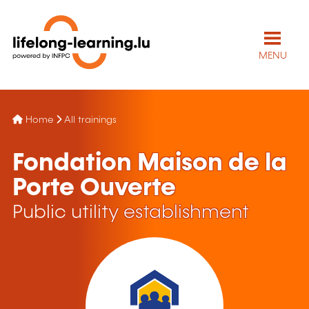
MENU
Home
All trainings
Fondation Maison de la
Porte Ouverte
Public utility establishment