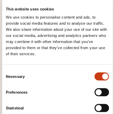
premier foyer pour jeunes mamans en 1987, le
This website uses cookies
premier centre d’accueil de jour pour adolescents
We use cookies to personalise content and ads, to
en 1995, le premier centre d’accueil jour et nuit pour
provide social media features and to analyse our traffic.
jeunes parents en 2013 et le premier centre d’accueil
We also share information about your use of our site with
pour victimes de la traite des êtres humains en 2019.
our social media, advertising and analytics partners who
La FMPO est co-initiateur de la création d’un service
may combine it with other information that you’ve
de consultation pour hommes en 2012 et en 2020 de
provided to them or that they’ve collected from your use
la Helpline violence domestique.
of their services.
Pour la FMPO, chaque forme de violence est
C
inacceptable, qu’elle soit physique, psychologique,
Necessary
o
sexuelle, économique, institutionnelle ou structurelle
n
et les 130 salariés de la FMPO s’engagent jour après
s
jour de manière inconditionnelle dans la prévention
Preferences
e
et la lutte contre la violence conjugale, la violence
n
domestique et toute autre sorte de violence.
t
Statistical
S