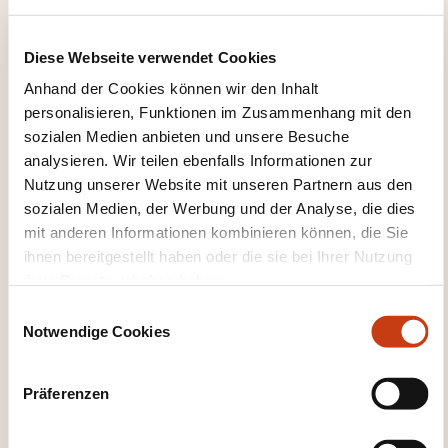
PÄDAGOGISCHE METHODEN
Diese Webseite verwendet Cookies
Anhand der Cookies können wir den Inhalt
Présentation et explications des sujets
personalisieren, Funktionen im Zusammenhang mit den
Exercices individuels et en groupes
sozialen Medien anbieten und unsere Besuche
analysieren. Wir teilen ebenfalls Informationen zur
Discussions, échanges et partages
Nutzung unserer Website mit unseren Partnern aus den
d'expériences
sozialen Medien, der Werbung und der Analyse, die dies
Mises en situations
mit anderen Informationen kombinieren können, die Sie
Jeux de rôles (peuvent être filmés et analysés
ihnen bereitgestellt haben oder die sie bei Ihrer Nutzung
ihrer Dienste erhoben haben.
sur demande)
E
Jeux en groupes
Notwendige Cookies
i
Débriefings en groupes et personnalisés
n
Recommandations et conseils personnalisés
w
Präferenzen
Accompagnements spécifiques sur demande
i
l
selon les besoins