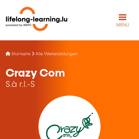
MENÜ
Startseite
Alle Weiterbildungen
Crazy Com
S.à r.l.-S