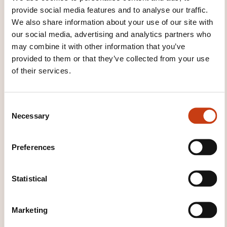
TEACHING METHODS
provide social media features and to analyse our traffic.
We also share information about your use of our site with
Présentation et explications des sujets
our social media, advertising and analytics partners who
Exercices individuels et en groupes
may combine it with other information that you’ve
provided to them or that they’ve collected from your use
Discussions, échanges et partages
of their services.
d'expériences
Mises en situations
C
Jeux de rôles (peuvent être filmés et analysés
Necessary
o
sur demande)
n
Jeux en groupes
s
Preferences
Débriefings en groupes et personnalisés
e
n
Recommandations et conseils personnalisés
t
Statistical
Accompagnements spécifiques sur demande
S
selon les besoins
e
Marketing
l
e