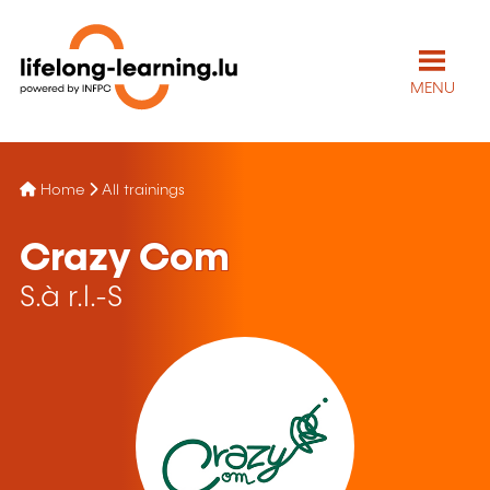
MENU
Home
All trainings
Crazy Com
S.à r.l.-S