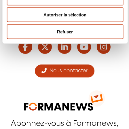
e
n
Autoriser la sélection
t
e
Suivez-nous!
m
Refuser
e
Facebook
Twitter
LinkedIn
YouTube
Ins
n
t
Nous contacter
Abonnez-vous à Formanews,