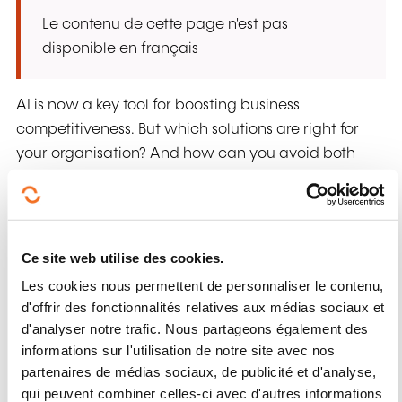
Le contenu de cette page n'est pas
disponible en français
AI is now a key tool for boosting business
competitiveness. But which solutions are right for
your organisation? And how can you avoid both
ethical and technical pitfalls?
In this webinar, our expert will help you understand
what’s at stake with AI, show you real-world
Ce site web utilise des cookies.
applications and teach you how to craft effective
Les cookies nous permettent de personnaliser le contenu,
prompts to get the most out of these tools. You’ll
d'offrir des fonctionnalités relatives aux médias sociaux et
leave with best practices and simple solutions to
d'analyser notre trafic. Nous partageons également des
start using AI with confidence.
informations sur l'utilisation de notre site avec nos
partenaires de médias sociaux, de publicité et d'analyse,
WHAT'S ON THE AGENDA:
qui peuvent combiner celles-ci avec d'autres informations