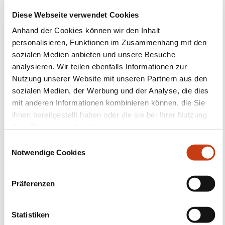
Diese Webseite verwendet Cookies
Folgen Sie uns!
Anhand der Cookies können wir den Inhalt
Facebook
Twitter
LinkedIn
YouTube
Ins
personalisieren, Funktionen im Zusammenhang mit den
sozialen Medien anbieten und unsere Besuche
analysieren. Wir teilen ebenfalls Informationen zur
Nutzung unserer Website mit unseren Partnern aus den
sozialen Medien, der Werbung und der Analyse, die dies
Kontakt mit uns aufnehmen
mit anderen Informationen kombinieren können, die Sie
ihnen bereitgestellt haben oder die sie bei Ihrer Nutzung
ihrer Dienste erhoben haben.
E
Notwendige Cookies
i
n
w
Präferenzen
Abonnieren Sie Formanews,
i
den Newsletter des
l
l
Statistiken
lebenslangen Lernens