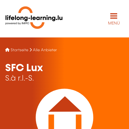
MENÜ
Startseite
Alle Anbieter
SFC Lux
S.à r.l.-S.