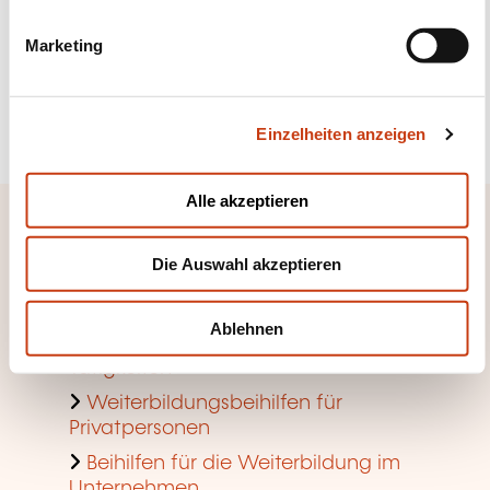
i
g
Marketing
u
Mehr dazu
n
g
Sich anmelden
Einzelheiten anzeigen
s
a
u
Alle akzeptieren
s
Schneller Zugang
w
Die Auswahl akzeptieren
a
Anhand von Weiterbildungsfeldern
h
suchen
l
Ablehnen
Suche nach Berufen und
Tätigkeiten
Weiterbildungsbeihilfen für
Privatpersonen
Beihilfen für die Weiterbildung im
Unternehmen