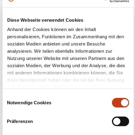
Diese Webseite verwendet Cookies
Anhand der Cookies können wir den Inhalt
Folgen Sie uns!
personalisieren, Funktionen im Zusammenhang mit den
sozialen Medien anbieten und unsere Besuche
Facebook
Twitter
LinkedIn
YouTube
Ins
analysieren. Wir teilen ebenfalls Informationen zur
Nutzung unserer Website mit unseren Partnern aus den
sozialen Medien, der Werbung und der Analyse, die dies
mit anderen Informationen kombinieren können, die Sie
Kontakt mit uns aufnehmen
ihnen bereitgestellt haben oder die sie bei Ihrer Nutzung
ihrer Dienste erhoben haben.
E
Notwendige Cookies
i
n
w
Präferenzen
i
Abonnieren Sie Formanews,
l