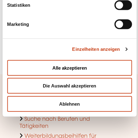
l
Statistiken
den Newsletter des
i
lebenslangen Lernens
g
Marketing
u
n
Mehr dazu
g
Einzelheiten anzeigen
s
Sich anmelden
a
u
Alle akzeptieren
s
w
Die Auswahl akzeptieren
a
Schneller Zugang
h
l
Anhand von Weiterbildungsfeldern
Ablehnen
suchen
Suche nach Berufen und
Tätigkeiten
Weiterbildungsbeihilfen für