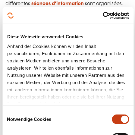
différentes
séances d’information
sont organisées:
À la Chambre de Commerce
24.03.2025 en français, 09h30 - 10h30
Diese Webseite verwendet Cookies
27.03.2025 en luxembourgeois, 09h30 -
10h30
Anhand der Cookies können wir den Inhalt
personalisieren, Funktionen im Zusammenhang mit den
À la Chambre des Métiers
sozialen Medien anbieten und unsere Besuche
analysieren. Wir teilen ebenfalls Informationen zur
31.03.2025 en français, 09h30 - 10h30
Nutzung unserer Website mit unseren Partnern aus den
03.04.2025 en luxembourgeois, 09h30 -
sozialen Medien, der Werbung und der Analyse, die dies
10h30
mit anderen Informationen kombinieren können, die Sie
ihnen bereitgestellt haben oder die sie bei Ihrer Nutzung
Les séances d'information sont organisées par
ihrer Dienste erhoben haben.
l'INFPC en partenariat avec le ministère de
E
l’Éducation nationale, de l’Enfance et de la
Notwendige Cookies
i
Jeunesse et les chambres professionnelles.
n
w