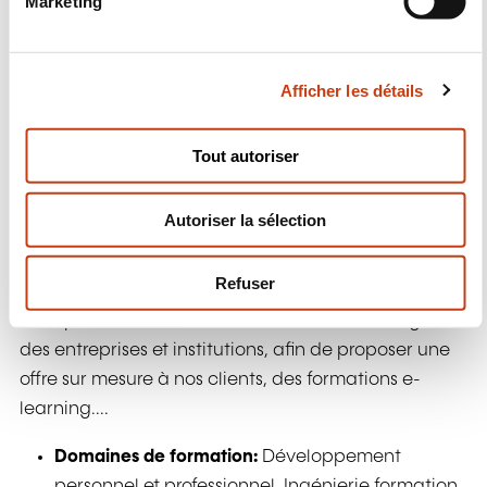
Marketing
d
Domaines de formation:
Développement
u
personnel et professionnel, Encadrement
c
management, Ressources humaines
Afficher les détails
o
n
En savoir plus
s
Tout autoriser
e
HR HYPHEN
n
Autoriser la sélection
t
Nos offres de formations sont basées sur: Une
e
proposition diversifiée de formations inter-
m
Refuser
entreprises (RH et Education), des formations intra-
e
entreprises élaborées selon le cahier des charges
n
des entreprises et institutions, afin de proposer une
t
offre sur mesure à nos clients, des formations e-
learning....
Domaines de formation:
Développement
personnel et professionnel, Ingénierie formation