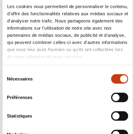
industriel, Matériau produit chimique,
Les cookies nous permettent de personnaliser le contenu,
Manutention, Transport
d'offrir des fonctionnalités relatives aux médias sociaux et
d'analyser notre trafic. Nous partageons également des
En savoir plus
informations sur l'utilisation de notre site avec nos
partenaires de médias sociaux, de publicité et d'analyse,
HR CONCEPT
qui peuvent combiner celles-ci avec d'autres informations
que vous leur avez fournies ou qu'ils ont collectées lors
HR Concept réconcilie vision RH et réalités du terrain.
de votre utilisation de leurs services.
Pensées par une ancienne DRH, ces formations
dépassent la théorie pour devenir de véritables
S
laboratoires de compétences. À travers l’exploration
Nécessaires
é
des neuf profils de l’Ennéagramme, chaque
l
participant identifie sa propre personnalité et
e
Préférences
mesure, par extension, l’impact réel de son style de
c
t
management. Cette immersion permet de décoder
i
Statistiques
avec précision le fonctionnement des collaborateurs
o
pour adapter sa posture au quotidien....
n