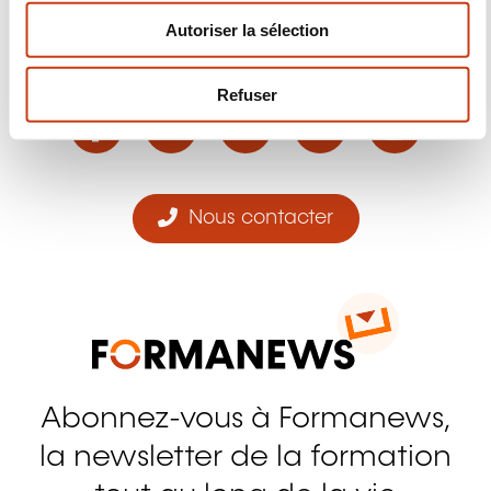
n
Autoriser la sélection
t
Suivez-nous!
e
m
Refuser
Facebook
Twitter
LinkedIn
YouTube
Ins
e
n
t
Nous contacter
Abonnez-vous à Formanews,
la newsletter de la formation