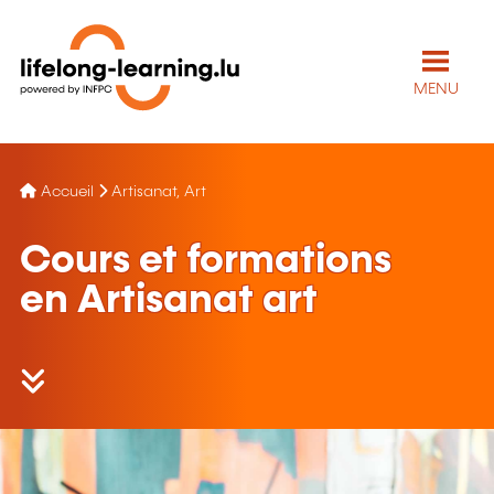
MENU
Accueil
Artisanat, Art
Cours et formations
en Artisanat art