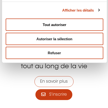
c
Nous contacter
Afficher les détails
o
n
s
Tout autoriser
e
n
Autoriser la sélection
t
e
Abonnez-vous à Formanews,
m
Refuser
e
la newsletter de la formation
n
tout au long de la vie
t
En savoir plus
S'inscrire