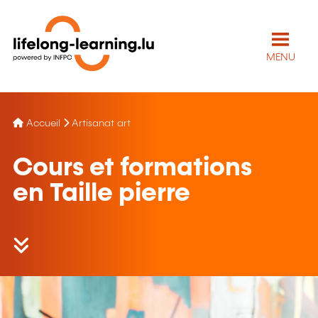
MENU
Accueil
Artisanat art
Cours et formations
en Taille pierre