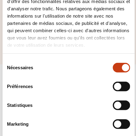
d'offrir des fonctionnalités relatives aux médias sociaux et
d'analyser notre trafic. Nous partageons également des
Cliquez ici pour voir
informations sur l'utilisation de notre site avec nos
partenaires de médias sociaux, de publicité et d'analyse,
tous les domaines
qui peuvent combiner celles-ci avec d'autres informations
de
que vous leur avez fournies ou qu'ils ont collectées lors
Artisanat art
de votre utilisation de leurs services.
S
Nécessaires
é
l
e
Préférences
c
Suivez-nous!
t
i
Statistiques
Facebook
Twitter
LinkedIn
YouTube
Ins
o
n
Marketing
d
u