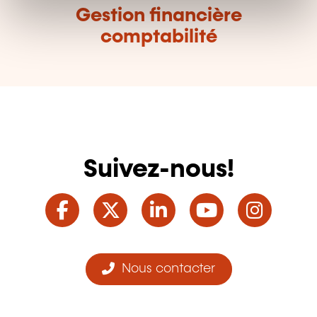
t
Gestion financière
comptabilité
Suivez-nous!
Facebook
Twitter
LinkedIn
YouTube
Ins
Nous contacter