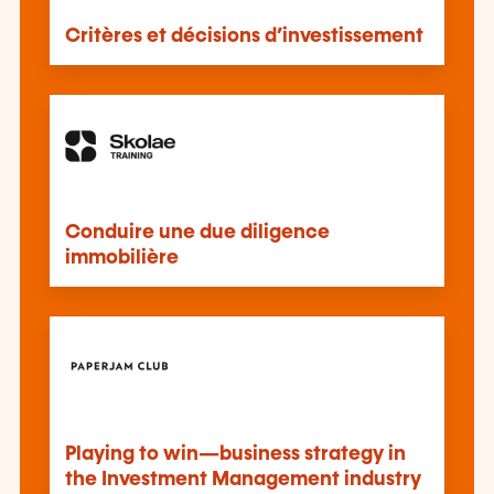
Critères et décisions d’investissement
Conduire une due diligence
immobilière
Playing to win—business strategy in
the Investment Management industry