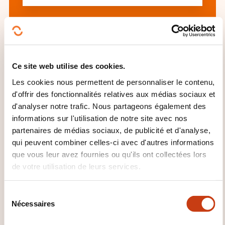
Voir toutes les formations
Ce site web utilise des cookies.
Ces autres formations pourrait aussi vous
Les cookies nous permettent de personnaliser le contenu,
intéresser:
d'offrir des fonctionnalités relatives aux médias sociaux et
d'analyser notre trafic. Nous partageons également des
Analyse financière
Bilan comptable
informations sur l'utilisation de notre site avec nos
Comptabilité
Comptabilité analytique
partenaires de médias sociaux, de publicité et d'analyse,
Comptabilité générale
Compte résultat
Consolidation comptable
Contrôle gestion
qui peuvent combiner celles-ci avec d'autres informations
Coût
Evaluation financière entreprise
que vous leur avez fournies ou qu'ils ont collectées lors
Financement entreprise
Gestion budgétaire
de votre utilisation de leurs services.
Gestion risque financier
Inventaire
Norme
comptable
Plan comptable
Prix revient
S
Traitement paie
Trésorerie
Trésorerie
Nécessaires
é
internationale
l