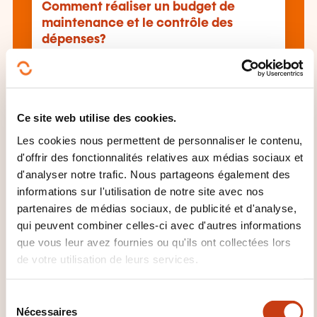
Comment réaliser un budget de
maintenance et le contrôle des
dépenses?
Voir toutes les formations
Ce site web utilise des cookies.
Les cookies nous permettent de personnaliser le contenu,
Ces autres formations pourrait aussi vous
d'offrir des fonctionnalités relatives aux médias sociaux et
intéresser:
d'analyser notre trafic. Nous partageons également des
informations sur l'utilisation de notre site avec nos
Analyse financière
Bilan comptable
partenaires de médias sociaux, de publicité et d'analyse,
Comptabilité
Comptabilité analytique
qui peuvent combiner celles-ci avec d'autres informations
Comptabilité générale
Compte résultat
que vous leur avez fournies ou qu'ils ont collectées lors
Consolidation comptable
Contrôle gestion
de votre utilisation de leurs services.
Coût
Evaluation financière entreprise
Financement entreprise
Gestion risque
financier
Inventaire
Investissement
Norme
S
Nécessaires
comptable
Plan comptable
Prix revient
é