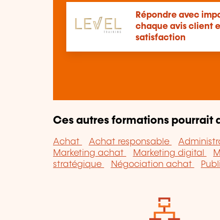
Répondre avec impa
chaque avis client 
satisfaction
Ces autres formations pourrait a
Achat
Achat responsable
Administr
Marketing achat
Marketing digital
M
stratégique
Négociation achat
Publ