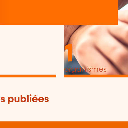
1
organismes
s publiées