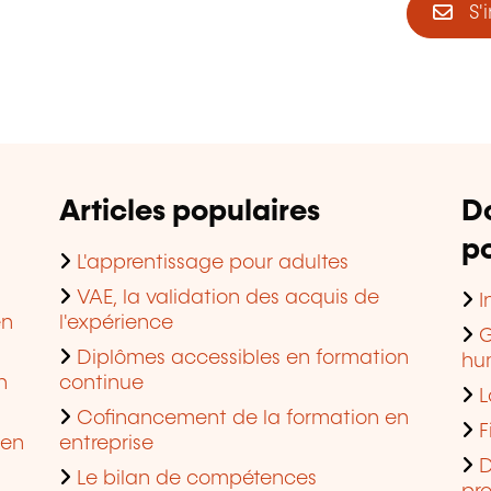
S'i
Articles populaires
D
po
L'apprentissage pour adultes
VAE, la validation des acquis de
I
en
l'expérience
G
Diplômes accessibles en formation
hu
n
continue
L
Cofinancement de la formation en
F
 en
entreprise
D
Le bilan de compétences