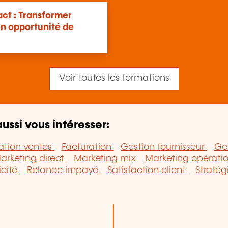
ct : Transformer
en opportunité de
Voir toutes les formations
ussi vous intéresser:
ation ventes
Facturation
Gestion fournisseur
Ges
arketing direct
Marketing mix
Marketing opérati
icité
Relance impayé
Satisfaction client
Straté