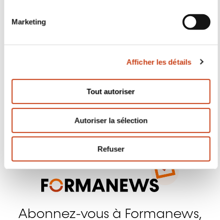
o
n
Marketing
d
u
c
Suivez-nous!
Afficher les détails
o
Facebook
Twitter
LinkedIn
YouTube
Ins
n
s
Tout autoriser
e
n
Autoriser la sélection
t
Nous contacter
e
m
Refuser
e
n
t
Abonnez-vous à Formanews,