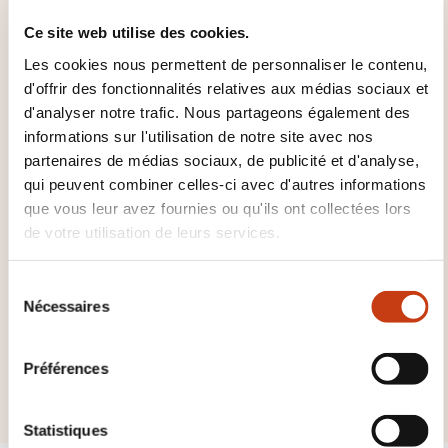
retourner à la
page
Ce site web utilise des cookies.
des familles de
Les cookies nous permettent de personnaliser le contenu,
domaines de
d'offrir des fonctionnalités relatives aux médias sociaux et
formation
d'analyser notre trafic. Nous partageons également des
informations sur l'utilisation de notre site avec nos
partenaires de médias sociaux, de publicité et d'analyse,
qui peuvent combiner celles-ci avec d'autres informations
que vous leur avez fournies ou qu'ils ont collectées lors
de votre utilisation de leurs services.
Cliquez ici pour voir
tous les domaines
S
Nécessaires
de
é
l
Bâtiment gros
e
Préférences
oeuvre
c
t
i
Statistiques