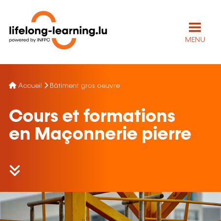
MENU
Accueil
Bâtiment gros oeuvre
Cours et formations
en Maçonnerie pierre