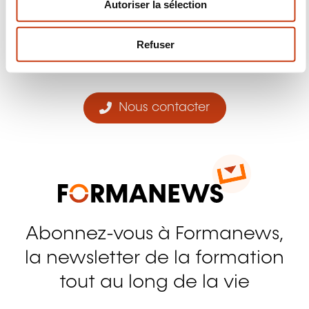
Autoriser la sélection
Suivez-nous!
t
e
Facebook
Twitter
LinkedIn
YouTube
Ins
m
Refuser
e
n
t
Nous contacter
Abonnez-vous à Formanews,
la newsletter de la formation
tout au long de la vie