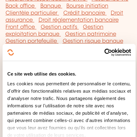
Back office
Banque
Bourse initiation
Clientèle particulier
Crédit bancaire
Droit
assurance
Droit réglementation bancaire
Front office
Gestion actifs
Gestion
exploitation banque
Gestion patrimoine
Gestion portefeuille
Gestion risque banque
assurance
Marché financier
Marketing
bancaire
Monétique
Produit financier
Réassurance
Sécurité bancaire
Service
bancaire
Titrisation
Vente assurance
Ce site web utilise des cookies.
Les cookies nous permettent de personnaliser le contenu,
d'offrir des fonctionnalités relatives aux médias sociaux et
d'analyser notre trafic. Nous partageons également des
informations sur l'utilisation de notre site avec nos
partenaires de médias sociaux, de publicité et d'analyse,
Cliquez ici pour
qui peuvent combiner celles-ci avec d'autres informations
retourner à la
page
que vous leur avez fournies ou qu'ils ont collectées lors
des familles de
de votre utilisation de leurs services.