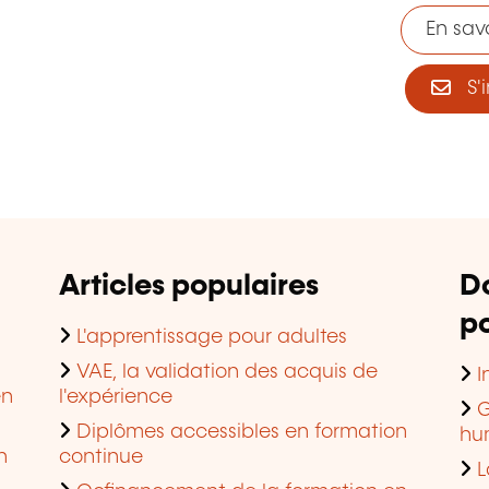
En savo
S'i
Articles populaires
D
po
L'apprentissage pour adultes
VAE, la validation des acquis de
I
en
l'expérience
G
Diplômes accessibles en formation
hu
n
continue
L