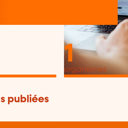
1
organismes
s publiées