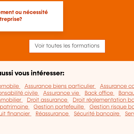
ément ou nécessité
treprise?
Voir toutes les formations
ussi vous intéresser:
omobile
Assurance biens particulier
Assurance co
nsabilité civile
Assurance vie
Back office
Banq
mmobilier
Droit assurance
Droit réglementation b
 patrimoine
Gestion portefeuille
Gestion risque 
uit financier
Réassurance
Sécurité bancaire
Ser