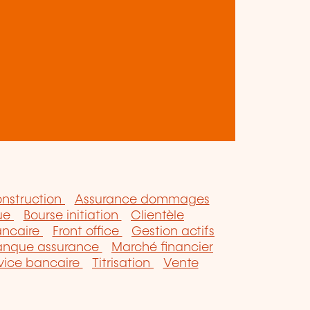
nstruction
Assurance dommages
ue
Bourse initiation
Clientèle
ancaire
Front office
Gestion actifs
banque assurance
Marché financier
vice bancaire
Titrisation
Vente