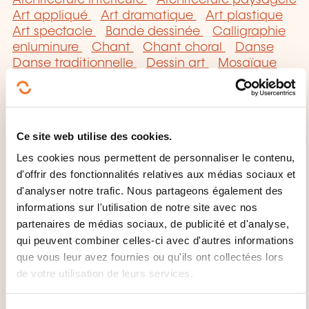
Art appliqué
Art dramatique
Art plastique
Art spectacle
Bande dessinée
Calligraphie
enluminure
Chant
Chant choral
Danse
Danse traditionnelle
Dessin art
Mosaïque
art
Musique
Peinture art
Pratique
instrumentale
Sculpture bois
Ce site web utilise des cookies.
Les cookies nous permettent de personnaliser le contenu,
d'offrir des fonctionnalités relatives aux médias sociaux et
d'analyser notre trafic. Nous partageons également des
Cliquez ici pour
informations sur l'utilisation de notre site avec nos
retourner à la
page
partenaires de médias sociaux, de publicité et d'analyse,
des familles de
qui peuvent combiner celles-ci avec d'autres informations
que vous leur avez fournies ou qu'ils ont collectées lors
domaines de
de votre utilisation de leurs services.
formation