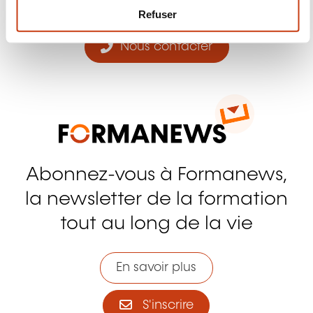
m
Refuser
e
n
Nous contacter
t
Abonnez-vous à Formanews,
la newsletter de la formation
tout au long de la vie
En savoir plus
S'inscrire