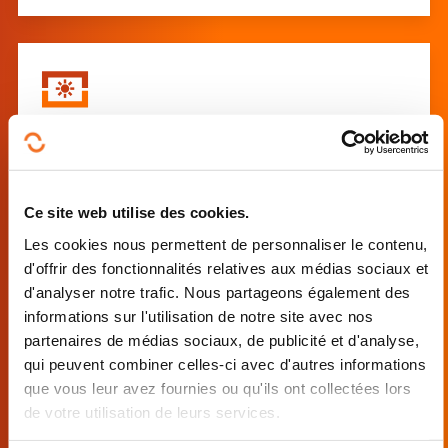
Workshop : formation spécifique
au poste de travail des concierges
(basse tension)
Ce site web utilise des cookies.
Avancé
Les cookies nous permettent de personnaliser le contenu,
d'offrir des fonctionnalités relatives aux médias sociaux et
d'analyser notre trafic. Nous partageons également des
informations sur l'utilisation de notre site avec nos
partenaires de médias sociaux, de publicité et d'analyse,
qui peuvent combiner celles-ci avec d'autres informations
que vous leur avez fournies ou qu'ils ont collectées lors
de votre utilisation de leurs services.
Préparation à l'habilitation
électrique BT-H/V (Q) - personnel