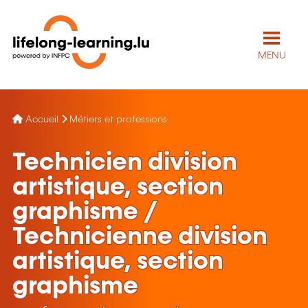
MENU
Accueil
Métiers et professions
Technicien division
artistique, section
graphisme /
Technicienne division
artistique, section
graphisme