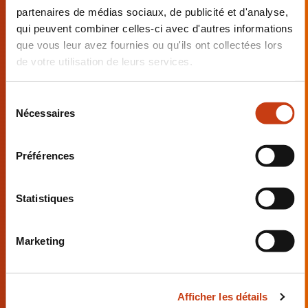
partenaires de médias sociaux, de publicité et d'analyse,
qui peuvent combiner celles-ci avec d'autres informations
que vous leur avez fournies ou qu'ils ont collectées lors
de votre utilisation de leurs services.
Mise en situation 03: TP Monteur /
S
monteuse audiovisuel (CCP2) –
Nécessaires
é
Concevoir et réaliser un montage
l
compositing (multicouches).
e
Préférences
Effectuer des montages son
c
multipistes et les préparer pour le
t
i
Statistiques
mixage.
o
n
Marketing
d
u
c
Afficher les détails
o