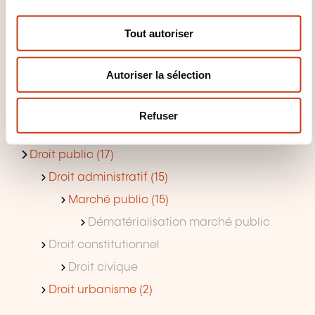
n
Droit syndical
s
Tout autoriser
e
Droit travail pays étranger (1)
n
Inspection travail
Autoriser la sélection
t
Pouvoir disciplinaire (3)
e
m
Notariat
Refuser
e
Responsabilité dirigeant (6)
n
Droit public (17)
t
Droit administratif (15)
Marché public (15)
Dématérialisation marché public
Droit constitutionnel
Droit civique
Droit urbanisme (2)