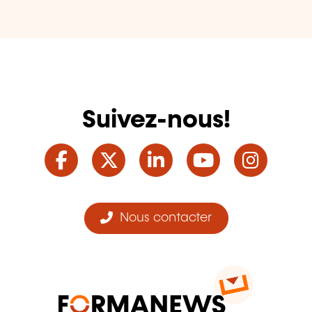
Suivez-nous!
Facebook
Twitter
LinkedIn
YouTube
Ins
Nous contacter