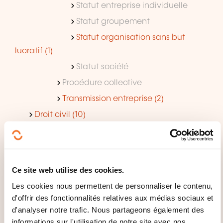
Statut entreprise individuelle
Statut groupement
Statut organisation sans but
lucratif (1)
Statut société
Procédure collective
Transmission entreprise (2)
Droit civil (10)
Droit contrat (2)
Droit personnes famille (1)
Responsabilité civile
Ce site web utilise des cookies.
Droit immobilier (6)
Les cookies nous permettent de personnaliser le contenu,
Bail immobilier (3)
d'offrir des fonctionnalités relatives aux médias sociaux et
d'analyser notre trafic. Nous partageons également des
Droit judiciaire privé
informations sur l'utilisation de notre site avec nos