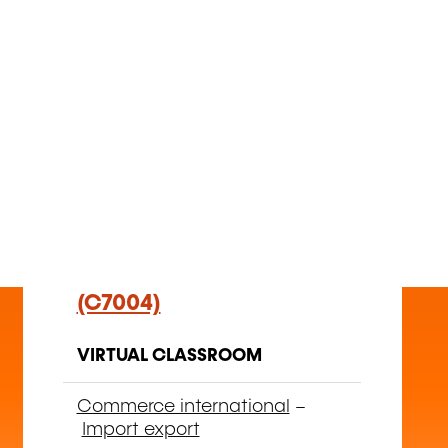
EN
Basic guide to exporting-
importing (in a fast-
moving global market)
(C7004)
VIRTUAL CLASSROOM
Commerce international
–
Import export