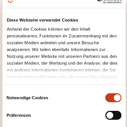
Diese Webseite verwendet Cookies
DIESE WEITERBILDUNGEN
Anhand der Cookies können wir den Inhalt
KÖNNTEN SIE INTERESSIEREN
personalisieren, Funktionen im Zusammenhang mit den
sozialen Medien anbieten und unsere Besuche
analysieren. Wir teilen ebenfalls Informationen zur
Nutzung unserer Website mit unseren Partnern aus den
EN
sozialen Medien, der Werbung und der Analyse, die dies
mit anderen Informationen kombinieren können, die Sie
ihnen bereitgestellt haben oder die sie bei Ihrer Nutzung
ihrer Dienste erhoben haben.
How to fully enjoy your
E
Notwendige Cookies
memory !
i
n
w
AUF ANFRAGE
Präferenzen
i
l