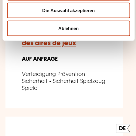
DE
w
Die Auswahl akzeptieren
a
h
l
Ablehnen
Inspection et entretien
des aires de jeux
AUF ANFRAGE
Verteidigung Prävention
Sicherheit - Sicherheit Spielzeug
Spiele
DE