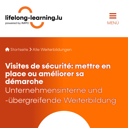
MENÜ
Startseite
Alle Weiterbildungen
Visites de sécurité: mettre en
place ou améliorer sa
démarche
Unternehmensinterne und
-übergreifende Weiterbildung