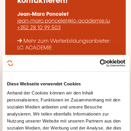
kontaktieren?
Jean-Marc Poncelet
jean-marc.poncelet@lc-academie.lu
+352 28 10 99 503
Mehr zum Weiterbildungsanbieter:
LC ACADEMIE
Diese Webseite verwendet Cookies
Anhand der Cookies können wir den Inhalt
DIESE WEITERBILDUNGEN
personalisieren, Funktionen im Zusammenhang mit den
KÖNNTEN SIE INTERESSIEREN
sozialen Medien anbieten und unsere Besuche
analysieren. Wir teilen ebenfalls Informationen zur
Nutzung unserer Website mit unseren Partnern aus den
sozialen Medien, der Werbung und der Analyse, die dies
DE