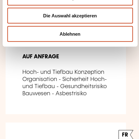
s
w
Die Auswahl akzeptieren
a
Retrait de produits en
h
amiante-ciment à l’air
l
Ablehnen
libre
AUF ANFRAGE
Hoch- und Tiefbau Konzeption
Organisation - Sicherheit Hoch-
und Tiefbau - Gesundheitsrisiko
Bauwesen - Asbestrisiko
FR