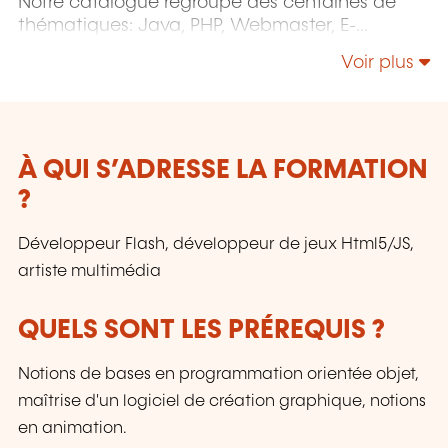
Notre catalogue regroupe des centaines de
thématiques: Java, PHP, Webmaster, E-
Marketing, Linux, Windows Server, Vmware,
Voir plus
Autocad, Photoshop, l'intelligence artificielle,
etc.
À QUI S’ADRESSE LA FORMATION
?
Développeur Flash, développeur de jeux Html5/JS,
artiste multimédia
QUELS SONT LES PRÉREQUIS ?
Notions de bases en programmation orientée objet,
maîtrise d'un logiciel de création graphique, notions
en animation.