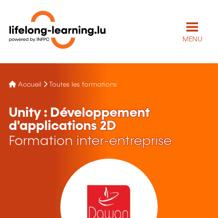
MENU
Accueil
Toutes les formations
Unity : Développement
d'applications 2D
Formation inter-entreprise