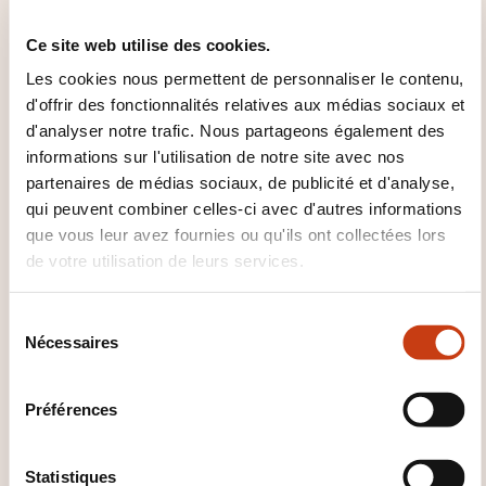
d’assets graphiques et sonores fournis en début de
formation.
Ce site web utilise des cookies.
Jeu vidéo 2D intégrant des animations, des effets
Les cookies nous permettent de personnaliser le contenu,
sonores et une interface utilisateur.
d'offrir des fonctionnalités relatives aux médias sociaux et
d'analyser notre trafic. Nous partageons également des
QUELLES MÉTHODES
informations sur l'utilisation de notre site avec nos
PÉDAGOGIQUES SONT UTILISÉES
partenaires de médias sociaux, de publicité et d'analyse,
qui peuvent combiner celles-ci avec d'autres informations
?
que vous leur avez fournies ou qu'ils ont collectées lors
de votre utilisation de leurs services.
Active Learning
S
COMMENT L’ÉVALUATION EST-
Nécessaires
é
ELLE ORGANISÉE ?
l
e
Préférences
contrôle continu ou certification si prévue dans le
c
financement
t
i
Statistiques