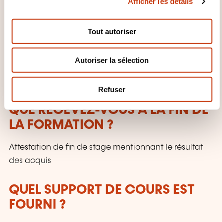
Afficher les détails
o
pratique minimum. Chaque point théorique est
n
systématiquement suivi d'exemples et exercices.
s
Tout autoriser
e
COMMENT L’ÉVALUATION EST-
n
ELLE ORGANISÉE ?
Autoriser la sélection
t
e
Contrôle continu
m
Refuser
e
QUE RECEVEZ-VOUS À LA FIN DE
n
t
LA FORMATION ?
Attestation de fin de stage mentionnant le résultat
des acquis
QUEL SUPPORT DE COURS EST
FOURNI ?