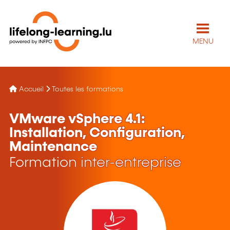
MENU
Accueil
Toutes les formations
VMware vSphere 4.1:
Installation, Configuration,
Maintenance
Formation inter-entreprise