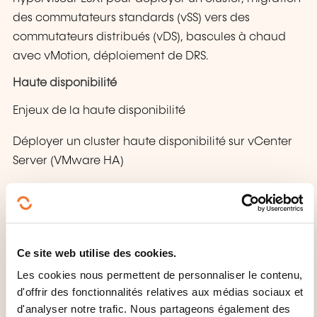
des commutateurs standards (vSS) vers des
commutateurs distribués (vDS), bascules à chaud
avec vMotion, déploiement de DRS.
Haute disponibilité
Enjeux de la haute disponibilité
Déployer un cluster haute disponibilité sur vCenter
Server (VMware HA)
Création de machines virtuelles à forte tolérance de
panne: VMware Fault Tolerance
Atelier pratique: mettre en place une machine
Ce site web utilise des cookies.
virtuelle haute disponibilité, et à forte tolérance de
Les cookies nous permettent de personnaliser le contenu,
panne
d'offrir des fonctionnalités relatives aux médias sociaux et
Sécurité, gestion des mises à jour
d'analyser notre trafic. Nous partageons également des