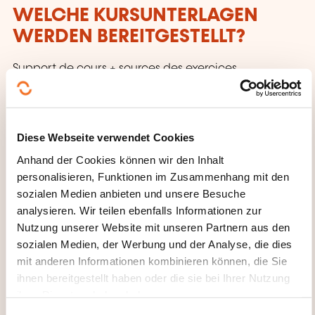
WELCHE KURSUNTERLAGEN
WERDEN BEREITGESTELLT?
Support de cours + sources des exercices
Diese Webseite verwendet Cookies
Anhand der Cookies können wir den Inhalt
personalisieren, Funktionen im Zusammenhang mit den
sozialen Medien anbieten und unsere Besuche
Wie kann ich das
analysieren. Wir teilen ebenfalls Informationen zur
Nutzung unserer Website mit unseren Partnern aus den
Weiterbildungsinstitut
sozialen Medien, der Werbung und der Analyse, die dies
kontaktieren?
mit anderen Informationen kombinieren können, die Sie
ihnen bereitgestellt haben oder die sie bei Ihrer Nutzung
Dawan - Service commercial
ihrer Dienste erhoben haben.
commercial@dawan.fr