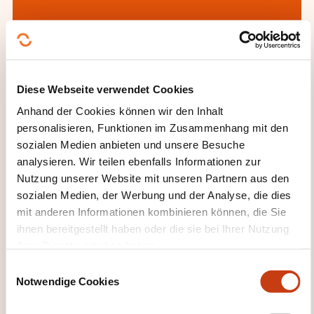
Wie kann ich das
Weiterbildungsinstitut
kontaktieren?
Diese Webseite verwendet Cookies
Anhand der Cookies können wir den Inhalt
Jean-Marc Poncelet
personalisieren, Funktionen im Zusammenhang mit den
jean-marc.poncelet@lc-academie.lu
sozialen Medien anbieten und unsere Besuche
+352 28 10 99 503
analysieren. Wir teilen ebenfalls Informationen zur
Nutzung unserer Website mit unseren Partnern aus den
Mehr zum Weiterbildungsanbieter:
sozialen Medien, der Werbung und der Analyse, die dies
LC ACADEMIE
mit anderen Informationen kombinieren können, die Sie
ihnen bereitgestellt haben oder die sie bei Ihrer Nutzung
ihrer Dienste erhoben haben.
E
Notwendige Cookies
i
n
DIESE WEITERBILDUNGEN