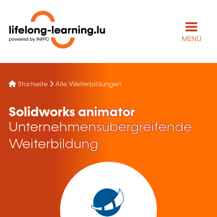
MENÜ
Startseite
Alle Weiterbildungen
Solidworks animator
Unternehmensübergreifende
Weiterbildung