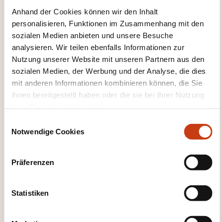
Anhand der Cookies können wir den Inhalt
personalisieren, Funktionen im Zusammenhang mit den
sozialen Medien anbieten und unsere Besuche
analysieren. Wir teilen ebenfalls Informationen zur
Nutzung unserer Website mit unseren Partnern aus den
DIESE WEITERBILDUNGEN
sozialen Medien, der Werbung und der Analyse, die dies
KÖNNTEN SIE INTERESSIEREN
mit anderen Informationen kombinieren können, die Sie
ihnen bereitgestellt haben oder die sie bei Ihrer Nutzung
ihrer Dienste erhoben haben.
E
FR
Notwendige Cookies
i
n
w
Präferenzen
i
EPLAN Electric P8 Basic
l
(partie 2)
l
Statistiken
i
g
AUF ANFRAGE