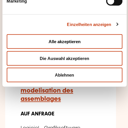
Marketing
u
n
Logiciel - CAD/CAM-Software
g
Einzelheiten anzeigen
s
a
u
Alle akzeptieren
s
FR
w
Die Auswahl akzeptieren
a
h
l
Ablehnen
Solidworks techniques de
modelisation des
assemblages
AUF ANFRAGE