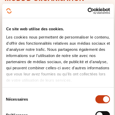
Formation en présentiel ou en classe virtuelle
QUELLES INFORMATIONS
Ce site web utilise des cookies.
SUPPLÉMENTAIRES SONT UTILES
Les cookies nous permettent de personnaliser le contenu,
À SAVOIR ?
d'offrir des fonctionnalités relatives aux médias sociaux et
d'analyser notre trafic. Nous partageons également des
Le cours est également proposé en classe virtuelle.
informations sur l'utilisation de notre site avec nos
La durée et le contenu sont alors adaptés à une
partenaires de médias sociaux, de publicité et d'analyse,
formation à distance.
qui peuvent combiner celles-ci avec d'autres informations
que vous leur avez fournies ou qu'ils ont collectées lors
de votre utilisation de leurs services.
S
Nécessaires
é
l
e