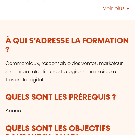
humains. Grâce à une approche personnalisée,
Voir plus
nous construisons avec vous des solutions
efficaces, flexibles et orientées résultats, pour
développer les compétences de vos
collaborateurs et soutenir la performance de
votre organisation.
À QUI S’ADRESSE LA FORMATION
?
Commerciaux, responsable des ventes, marketeur
souhaitant établir une stratégie commerciale à
travers le digital.
QUELS SONT LES PRÉREQUIS ?
Aucun
QUELS SONT LES OBJECTIFS