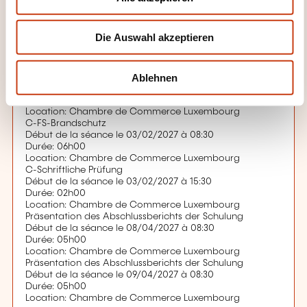
s
Durée: 04h00
Location: Chambre de Commerce Luxembourg
w
C-FS-Präventionsmaßnahmen
Die Auswahl akzeptieren
a
Début de la séance le 27/01/2027 à 13:30
Durée: 04h00
h
Location: Chambre de Commerce Luxembourg
l
Ablehnen
C-FS-Präventionsmaßnahmen
Début de la séance le 29/01/2027 à 08:30
Durée: 08h00
Location: Chambre de Commerce Luxembourg
C-FS-Brandschutz
Début de la séance le 03/02/2027 à 08:30
Durée: 06h00
Location: Chambre de Commerce Luxembourg
C-Schriftliche Prüfung
Début de la séance le 03/02/2027 à 15:30
Durée: 02h00
Location: Chambre de Commerce Luxembourg
Präsentation des Abschlussberichts der Schulung
Début de la séance le 08/04/2027 à 08:30
Durée: 05h00
Location: Chambre de Commerce Luxembourg
Präsentation des Abschlussberichts der Schulung
Début de la séance le 09/04/2027 à 08:30
Durée: 05h00
Location: Chambre de Commerce Luxembourg