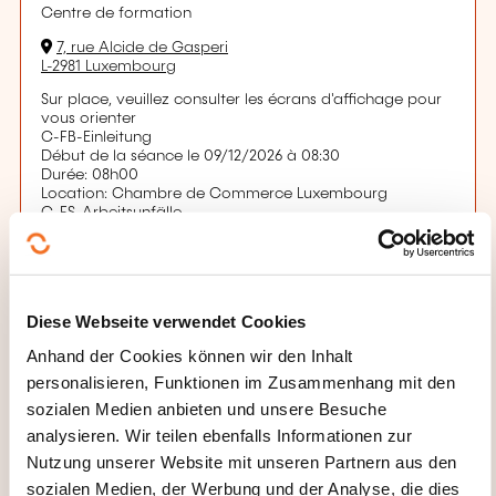
Centre de formation
7, rue Alcide de Gasperi
L-2981 Luxembourg
Sur place, veuillez consulter les écrans d'affichage pour
vous orienter
C-FB-Einleitung
Début de la séance le 09/12/2026 à 08:30
Durée: 08h00
Location: Chambre de Commerce Luxembourg
C-FS-Arbeitsunfälle
Début de la séance le 11/12/2026 à 13:30
Durée: 04h00
Location: Chambre de Commerce Luxembourg
C-FB-Gesundheit
Début de la séance le 16/12/2026 à 08:30
Diese Webseite verwendet Cookies
Durée: 04h00
Location: Chambre de Commerce Luxembourg
Anhand der Cookies können wir den Inhalt
C-FB-Methoden zur Analyse
personalisieren, Funktionen im Zusammenhang mit den
Début de la séance le 18/12/2026 à 08:30
Durée: 08h00
sozialen Medien anbieten und unsere Besuche
Location: Chambre de Commerce Luxembourg
analysieren. Wir teilen ebenfalls Informationen zur
C-FB-Kommunikation
Début de la séance le 11/01/2027 à 08:30
Nutzung unserer Website mit unseren Partnern aus den
Durée: 08h00
sozialen Medien, der Werbung und der Analyse, die dies
Location: Chambre de Commerce Luxembourg