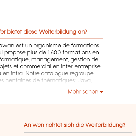
r bietet diese Weiterbildung an?
awan est un organisme de formations
i propose plus de 1.600 formations en
nformatique, management, gestion de
ojets et commercial en inter-entreprise
 en intra. Notre catalogue regroupe
es centaines de thématiques: Java,
P, Webmaster, E-Marketing, Linux,
Mehr sehen
indows Server, Vmware, Autocad,
otoshop etc...
An wen richtet sich die Weiterbildung?