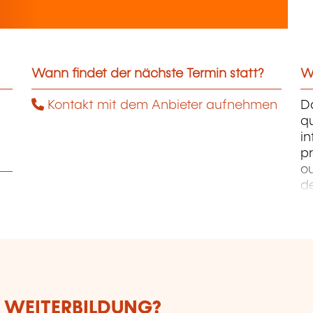
Wann findet der nächste Termin statt?
We
Kontakt mit dem Anbieter aufnehmen
D
qu
i
pr
ou
d
PH
W
Ph
E WEITERBILDUNG?