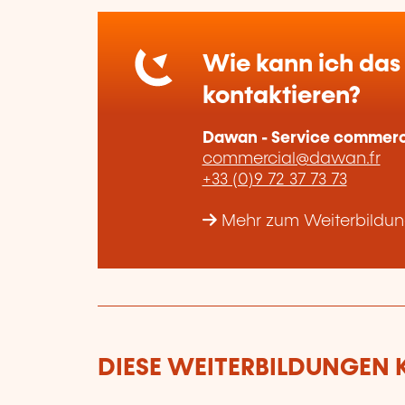
Wie kann ich das 
kontaktieren?
Dawan - Service commerc
commercial@dawan.fr
+33 (0)9 72 37 73 73
Mehr zum Weiterbildu
DIESE WEITERBILDUNGEN K