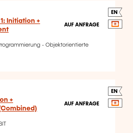
EN
 Initiation +
AUF ANFRAGE
ent
Programmierung - Objektorientierte
EN
on +
AUF ANFRAGE
 (Combined)
BIT