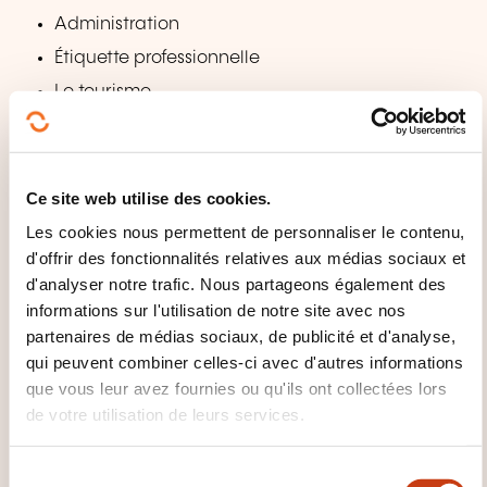
Administration
Étiquette professionnelle
Le tourisme
Unité 3 - Comportement professionnel
Le profil de la nouvelle secrétaire
Ce site web utilise des cookies.
Le secrétaire en tant que représentant exécutif
Les cookies nous permettent de personnaliser le contenu,
Posture éthique - Étiquette professionnelle
d'offrir des fonctionnalités relatives aux médias sociaux et
Relation interpersonnelle
d'analyser notre trafic. Nous partageons également des
informations sur l'utilisation de notre site avec nos
Comment gagner la confiance de votre patron
partenaires de médias sociaux, de publicité et d'analyse,
Soins d'image
qui peuvent combiner celles-ci avec d'autres informations
Qualités personnelles
que vous leur avez fournies ou qu'ils ont collectées lors
Résolution de conflit
de votre utilisation de leurs services.
Unité 4 - Compétences professionnelles et de gestion
S