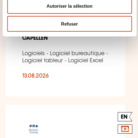
Autoriser la sélection
t
e
m
Excel 2019/365 - Niveau 2
Refuser
e
n
CAPELLEN
t
Logiciels - Logiciel bureautique -
Logiciel tableur - Logiciel Excel
13.08.2026
EN